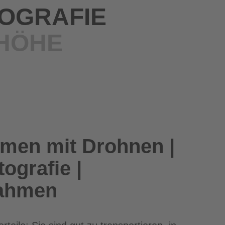
OGRAFIE
 HÖHE
hmen mit Drohnen |
ografie |
nahmen