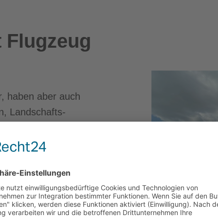
 Flugzeug
r, haben aber auch
n, Landschafts-
e besser geeignet, da
bler ist. Bei
 Bereiche wie Almen
acher erreichbar. Die
erasystemen mit
ven und hoher