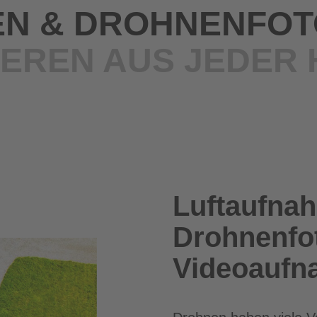
N & DROHNENFOT
IEREN AUS JEDER
Luftaufna
Drohnenfot
Videoauf