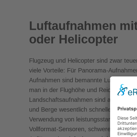
Luftaufnahmen mit
oder Helicopter
Flugzeug und Helicopter sind zwar teue
viele Vorteile: Für Panorama-Aufnahme
Aufnahmen sind bemannte Luftfahrzeug
man in der Flughöhe und Reichweite flexi
Landschaftsaufnahmen sind abgelegene
und Berge wesentlich schneller und einf
Verwendung von leistungsstarken Kam
Vollformat-Sensoren, schweren Objekti