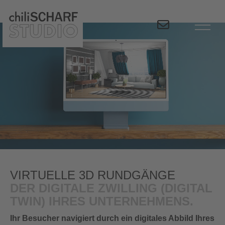
Innenraum-
Skip to main content
Visualisierung
Cinemagraph
Fotostudio
MIETEN |
Linz
Fotostudio
Schauküche
im Studio
VIRTUELLE 3D RUNDGÄNGE
DER DIGITALE ZWILLING (DIGITAL
TWIN) IHRES UNTERNEHMENS.
Ihr Besucher navigiert durch ein digitales Abbild Ihres